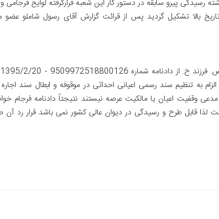
اشته رسیدگی پیرو سابقه در دستور کار این شعبه قرارگرفته لوایح فرجامی و
ی شود 0 هیئت شعبه در تاریخ بالا تشکیل گردید پس از قرائت گزارش آقای رسول شاملو عضو 
در خ
لزام به تنظیم سند رسمی اعیانی احداثی در موقوفه و ابطال سند اجاره
عی وقفیت اعیان یا مالکیت عرصه نیستند نتیجتاً دادنامه فرجام خواس
وصوف در ماده 368 ق.آ.د. م نیست لذا قابل طرح و رسیدگی در دیوان عالی کشور نمی باشد قرار رد آن