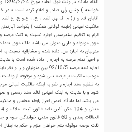
خواسته ) چنین رأی صادر و اعلام کرده است « در 
آقایان ف. و ز.) م. ف.م.ز. الف. ، ح. ، ع.و ح. ع.الف. 
مالکیت اعیانی (طبقه فوقانی همکف ) یکواحد آپارتمان 
الزام به تنظیم سندرسمی اجاره نسبت به ثلث عرصه و ا
مزبور موقوفه و دارای متولی می باشد ملک مزبور ابتدا
متولیان به اجاره ص. داده شده و مشارالیه نسبت به احد
اجاره نامه عرصه 92/10/5 بین متول
موجب مالکیت بر عرصه نمی شود و موقوفه از وقفیت خار
به تنظیم سند اجاره و نظر به اینکه مالکیت اعیانی 
شود و با عنایت به اینکه اعیانی فاقد سند رسمی و 
الحاقات بعدی و 68 قانون مدنی خواندگا