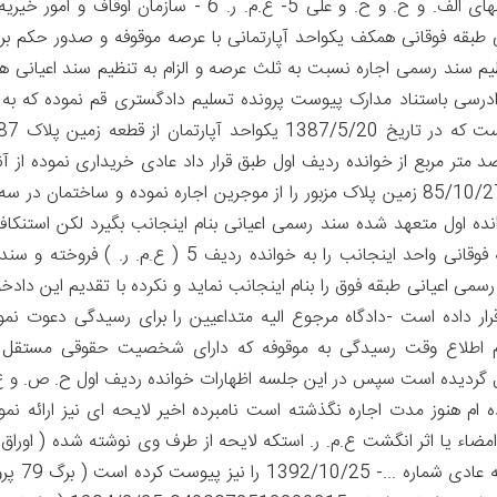
موقوفه آقایان ف.ز. 4- ورثه مرحوم م. ص.ع.الف. بنامهای الف. و ح. و ح. و علی 5- ع.م. ر. 6 - سازمان اوقا
یت اعیانی طبقه فوقانی همکف یکواحد آپارتمانی با عرصه موقوفه و صدور حکم بر
نظیم سند رسمی اجاره نسبت به ثلث عرصه و الزام به تنظیم سند اعیانی هر
دادرسی باستناد مدارک پیوست پرونده تسلیم دادگستری قم نموده که به
تر مربع از خوانده ردیف اول طبق قرار داد عادی خریداری نموده از آن
عرصه موقوفه بوده خوانده اول طبق اجاره نامه مورخ 85/10/27 زمین پلاک مزبور را از موجرین اجاره نموده و ساختمان 
ده اول متعهد شده سند رسمی اعیانی بنام اینجانب بگیرد لکن استنکاف
اخیراً خوانده ردیف اول طبقه هم کف (مغازه ) و طبقه فوقانی واحد اینجانب را به خوانده ردیف 5 ( ع.م. ر.
ی اعیانی طبقه فوق را بنام اینجانب نماید و نکرده با تقدیم این داد
 داده است -دادگاه مرجوع الیه متداعیین را برای رسیدگی دعوت نمو
یدگی مورخ 1394/1/31 بعلت عدم اطلاع وقت رسیدگی به موقوفه که دارای شخصیت حقوقی مست
یدگی فراهم نبوده و بروز 1394/3/2 موکول گردیده است سپس در این جلسه اظهارات خوانده ردیف اول ح. ص. و
ام هنوز مدت اجاره نگذشته است نامبرده اخیر لایحه ای نیز ارائه نمو
76 و 77 پرونده ) و همچنین تصویر مصدق ا