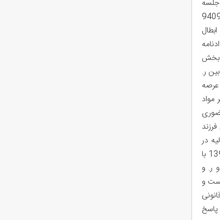
 جلسه
امه شماره 9409972513201127
ابطال
ادنامه
 این بخش
ین ر.
 عرصه
 مواد
 رأی حضوری
فرزند
یه در
تاریخ 1395/2/19 در وقت فوق العاده با استدلالی که بعمل آورده طی دادنامه شماره 9509973518800126 - 1395/2/20 با
 فیمابین آقایان ص. و ر. و
ه است و
فرجه قانونی
 پاسخ