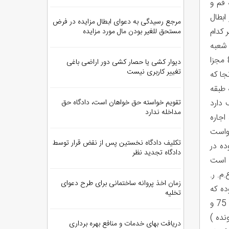
ف و امور خیریه قم و
 ابطال
مرجع رسیدگی به دعوای ابطال مزایده در فرض
 کدام
مستحق للغیر بودن مال مورد مزایده
 شعبه
دوازدهم دادگاه عمومی ارجاع و چنین توضیح داده است که در تاریخ 1387/5/20 یکواحد آپارتمان از قطعه زمین پلاک 87 مجزا
دیوار کشی یا حصار کشی دور اراضی باغی
تغییر کاربری نیست
جا که
در سه طبقه
 دارد
تقویم خواسته حق خواهان است، دادگاه حق
مداخله ندارد
 ) فروخته و سند اجاره
خواست
تکلیف دادگاه نخستین پس از نقض قرار توسط
ده در
دادگاه تجدید نظر
قل است
 ع.م. ر.
زمان اخذ پروانه ساختمانی برای طرح دعوای
ده که
تخلیه
ماشین شده است و پیوست پرونده گردیده لکن فاقد امضاء یا اثر انگشت ع.م. ر. استکه لایحه از طرف وی نوشته شده ( اوراق 75 و
جاره نامه عادی شماره ...- 1392/10/25 را نیز پیوست کرده است ( برگ 79 پرونده )
دریافت بهای خدمات و منافع بهره برداری