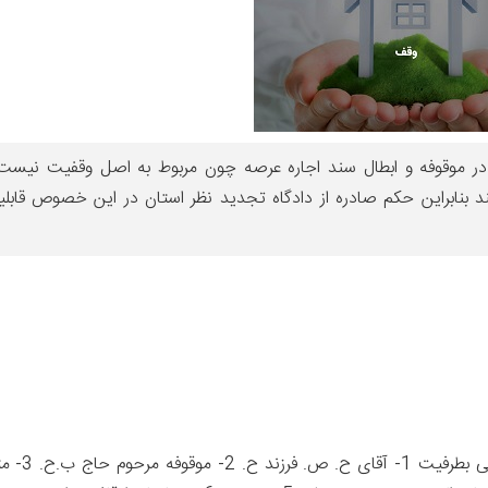
 در موقوفه و ابطال سند اجاره عرصه چون مربوط به اصل وقفیت نیست
 بنابراین حکم صادره از دادگاه تجدید نظر استان در این خصوص قابل
در تاریخ 1393/12/4 آقای م. خ. فرزند ع. دا