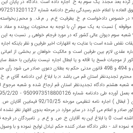
 کرده بعد مجدد یک سوم به خ. اجاره داده است .دادگاه در پایان این
تصمیمی اتخاذ ننموده تا در روز 94/10/21 در وقت فوق العاده با اعلام ختم رسیدگی بشرح دادن
رده است « در خصوص دادخواست م. خ. بطرفیت ع.م. ر. م.ف.. و محم.ز.بخواسته 
ین خوانده و متولیان موقوفه ) نسبت به یک سوم آن با توجه به محتویات پرونده و مفاد د
94/3/25 و مفاد دادنامه شماره 00372 - 94/8/12 شعبه سوم دیوان عالی کشور که در مورد فرجام خواهی ر. نسبت به
ات نقض شده است با عنایت به اظهارات اخیر طرفین و نظر باینکه اجاره ب
ره عقدی لازم بین طرفین است و مالکیت خواهان بر بخشی از اعیانی
ر از موجبات فسخ یا اقاله و یا ابطال اجاره نیست بنابراین با حفظ سایر
دادنامه به استناد ماده 197 قانون آئین دادرسی مدنی و 494 و 498 قانون مدنی حکم به بطلان دعوی صادر می شود
حترم تجدیدنظر استان قم می باشد »; با ابلاغ این دادنامه آقای م. خ. 
شعبه هشتم دادگاه تجدیدنظر استان قم ارجاع شده و شعبه مرجوع ال
نقض دادنامه صادره از دادگاه نخستین حکم به بطلان ( ابطال ) اجاره نامه تنظیمی مورخه 92/10/25
ان یک سوم ( 3 - 1 ) در پلاک مذکور صادر و اعلام می گردد در سایر موارد در مرحله بدوی اظهار نظر نشد
در پایان رأی را قابل فرجام در دیوان عالی کشور اعلام داشته است 0 با ابلاغ این به آقایان ح. ص. و ع.م. ر. نامبردگان در 
 نموده اند - دفتر دادگاه صادر کننده حکم تبادل لوایح نموده و با وصول