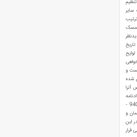
تنظیم
 سایر
 استناد ماده 84 قانون فوق به ترتیب
 تمسک
یدنظر
مبرده در تاریخ
 لوایح
خواهی
باقیست و
اری شده
 آنرا
 دادنامه
را در شعبه همعرض نموده است 0 هیئت شعبه درتاریخ دوازدهم آبان ماه 1394 بشرح دادنامه شماره 9409970909100372 -
مان و
 اجاره در این
 قرار