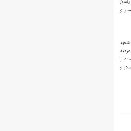
 پاسخ
ممیز و
صوص فرجام خواهی 1- ع.م. ر. فرزند ع. 2- ح. ص. فرزند ح. از دادنامه شماره 9509972518800126 - 1395/2/20 شعبه
 عرصه
ته از
 صادر و