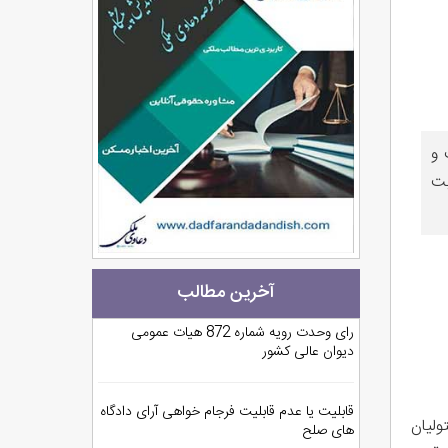
 و
یت
آخرین مطالب
رای وحدت رویه شماره 872 هیات عمومی
دیوان عالی کشور
قابلیت یا عدم قابلیت فرجام خواهی آرای دادگاه
دخواستی بطرفیت 1- آقای ح. ص. فرزند ح. 2- موقوفه مرحوم حاج ب.ح. 3- متولیان
های صلح