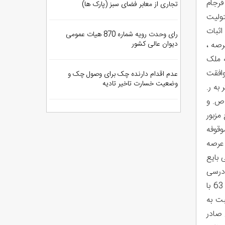
94099725132002-1394/2/25 ( دادنامه فرجام
تجاری از معابر فضای سبز (پارک ها)
ولیت
اثبات
رای وحدت رویه شماره 870 هیات عمومی
دیوان عالی کشور
رصه ،
ه ملک
وافقت
عدم اقدام دارنده چک برای وصول چک و
وضعیت خسارت تاخیر تادیه
به ر.
 مورخ 1387/5/20 بین خواهان و ص. و
ع مزبور
وقوفه
 عرصه
 بایع
 استناد مواد 198 قانون آئین دادرسی
مدنی و 104 مکرر آئین نامه قانون ثبت املاک و 4 قانون تشکیلات و اختیارات سازمان حج و اوقاف و امور خیریه مصوب 63 با
سبت به
ک سوم آن صادر