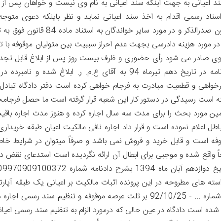
ند اعیانی به جهت اینکه سند اعیانی به نام وی نیست و خواهان پس از 
اسناد رسمی اقدام به اخذ سند اعیانی نماید و نظر باینکه دعوی متوجه
خواندگان نیست لذا درمورد ص. به استناد ماده 2 قانون صدرالذکر و در مورد سایر خواندگان به
 در مورد هزینه دادرسی بجهت عدم احراز سببیت بین متولیان موقوفه با
 قرار رد دعوی صادر می شود رأی حضوری و ظرف بیست روز پس از ابلاغ قابل تجد
در محاکم تجدیدنظر استان قم می باشد »; این دادنامه در تاریخ دهم تیرماه 94 به آقای ع.م. ر. ابلاغ شده و نا
موعد تجدیدنظرخواهی و قطعیت مبادرت به فرجام خواهی کرده است دفتر دادگاه تبادل
داشته است رسیدگی در دستور کار این شعبه قرار گرفته است ما حصل فرجام
تکه طبق اجاره نامه شماره 6813- 92/10/25 زمین مورد بحث را برای مدت سه سال اجاره کرده و هنوز مدت اجاره 
د اجاره اینجانب را باطل اعلام نموده است و قرار داد اجاره نافی مالکیت اعیان طبقه خرید
قوفه است و قابل خرید و فروش نمی باشد و صرفاً میتوان در شرایط خاص
 لذا عقد اجاره مورخ 1392/10/25 صحیحاً واقع شده و موجبی برای ابطال آن ارائه نگردیده است استدعای نقض
:«خواسته های مطروحه در این پرونده اثبات مالکیت بر اعیانی یک طبقه آپارت
الزام به تنظیم رسمی اعیانی و تبعاً ابطال سند اجاره ی شماره ... - 92/10/25 بر ثلث عرصه موقوفه و تنظیم سند رسمی
شده است دادگاه در عین حالی که درمورد الزام به تنظیم سند رسمی اعیانی