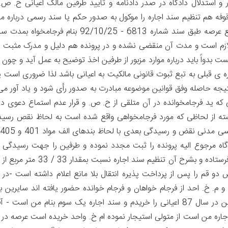
و استدلال دادگاه در صدر دادنامه و تأیید طرفین مالک اعیانی ح. ص.
وقوفه هم تنظیم سند اجاره را موکول به صدور حکم یا سند رسمی درباره م
اعیانی نموده اند لیکن متولیان راجع به یکصد متر مربع عرصه طبق سند شماره 6813 - 92/10/25 بنام 
قد لازم است و مدت آن منقضی نشده و در پرونده هم دلیل و مدرک مثبت اق
ت بدواً باید درباره موارد مزبور از طرفین اخذ توضیح به عمل آید و چون 
ره ی قبلی به تبع ثبوت قانونی مالکیت به اعیانی باشد لذا ضروری است 
جه حاصله وفق قوانین موضوعه مبادرت به صدور رأی شود و یاد آور م
ی که ید فرجامخوانده در آن متلقی از ح. ص. و قرار عدم استماع دعوی در
ته از لحاظی که مورد فرجامخواهی واقع شده است به لحاظ نقص رسید
ادگاه مرجوع الیه پرونده را ثبت مجدد نموده و طرفین را جهت رسیدگی
کرده است - اداره اوقاف و امور خیریه استان قم لایحه فرستاده و بشرح آن تنظیم سند اج
ش دو قم را پس از پرداخت پذیره انتقال بلا مانع اعلام داشته است -در
وز 1394/10/14 آقایان ع.م. ر. و م. خ. احد از فرجام خواهان و فرجام خوانده حضور یافته اند سایرین ب
وقت رسیدگی حاضر نبوده اند آقای خ. اظهار داشته من در سال 87 اعیانی را خریدم و سند اجاره یک سوم بنام من است
جاره من است از متولی استیجار نموده ام خ. واحد خریده است عرصه در ا