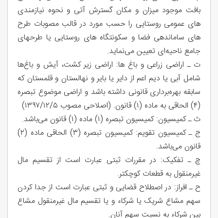
بافت موجود میزان و مکان گسترش آتی و نحوه نیازمندی
های عمومی روستایی را حسب مورد در قالب مصوبات طرح
های ساماندهی فضا و سکونتگاه های روستایی یا طرحهای
جامع ناحیه‌ای تعیین می‌نماید.
ت ـ اراضی زراعی و باغ ها: اراضی زیر کشت، آیش و باغ‌ها
شامل آبی یا دیم اعم از دایر یا بایر و نهالستان و قلمستان که
سابقه بهره‌برداری قانونی داشته باشد و اراضی موضوع تبصره
(۴) الحاقی به ماده (۱) قانون. (اصلاحی مصوب ۱۳۹۷/۱۲/۵)
ث ـ کمیسیون: کمیسیون تبصره (۱) ماده (۱) قانون می‌باشد.
ج ـ کمیسیون تقویم: کمیسیون تبصره (۳) الحاقی ماده (۲)
قانون می‌باشد.
چ ـ تفکیک: در مقررات ثبتی عبارت است از تقسیم مال
غیرمنقول به قطعات کوچکتر.
ح ـ افراز: در اصطلاح قضایی و ثبتی عبارت است از جدا کردن
سهم مشاع شریک یا شرکاء و یا تقسیم مال غیرمنقول مشاع
بین شرکاء به نسبت سهم آنان.