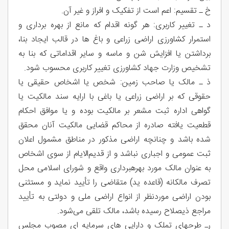
خ ـ تقسیم: اعم است از تفکیک و افراز و غیر آن.
د ـ تغییر کاربری: هر گونه اقدام که مانع از بهره‌ برداری و
استمرار کشاورزی اراضی زراعی و باغ ها در قالب ایجاد بنا،
برداشتن یا افزایش شن و ماسه و سایر اقداماتی که بنا به
تشخیص وزارت جهاد کشاورزی تغییر کاربری محسوب شود.
ذ ـ مالک یا صاحب زمین: شخص یا اشخاص حقیقی یا
حقوقی که بر اراضی زراعی یا باغی با ارایه سند مالکیت یا
گواهی اداره ثبت مشعر بر مالکیت بوده و یا موافق احکام
قطعیت یافته صادره از محاکم قضایی مالکیت آنان محقق
شده باشد و چنانچه اراضی مذکور در مناطق مشمول اعلان
ثبت عمومی و اجباری نباشد و از قدیم‌الایام از سوی اشخاص
به عنوان مالک مورد بهره‏برداری واقع و شورای اسلامی محل
تصرف مالکانه (قاعده ید) متقاضی را تأیید نماید و مستثنی
بودن اراضی موردنظر از انواع اراضی ملی و دولتی به تأیید
مراجع ذیصلاح رسیده باشد، مالک تلقی می‌شود.
رـ طرحهای تملک و دارایی های سرمایه‌ ای مصوب مجلس