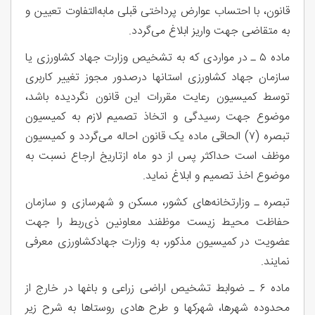
قانون، با احتساب عوارض پرداختی قبلی مابه‌التفاوت تعیین و
به متقاضی جهت واریز ابلاغ می‌گردد.
ماده ۵ ـ در مواردی که به تشخیص وزارت جهاد کشاورزی یا
سازمان جهاد کشاورزی استانها درصدور مجوز تغییر کاربری
توسط کمیسیون رعایت مقررات این قانون نگردیده باشد،
موضوع جهت رسیدگی و اتخاذ تصمیم لازم به کمیسیون
تبصره (۷) الحاقی ماده یک قانون احاله می‌گردد و کمیسیون
موظف است حداکثر پس از دو ماه ازتاریخ ارجاع نسبت به
موضوع اخذ تصمیم و ابلاغ نماید.
تبصره ـ وزارتخانه‌های کشور، مسکن و شهرسازی و سازمان
حفاظت محیط زیست موظفند معاونین ذی‌ربط را جهت
عضویت در کمیسیون مذکور، به وزارت جهادکشاورزی معرفی
نمایند.
ماده ۶ ـ ضوابط تشخیص اراضی زراعی و باغها در خارج از
محدوده شهرها، شهرکها و طرح هادی روستاها به شرح زیر