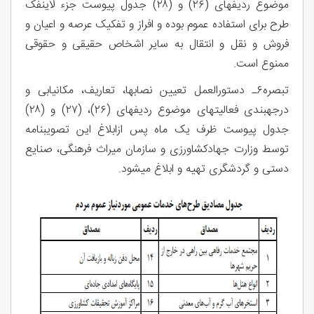
موضوع ردیف­های (۲۶) و (۲۸) جدول پیوست جزء لاینفک
طرح برای استفاده عموم بوده و افراز و تفکیک عرصه و اعیان و
فروش و نقل و انتقال به سایر اشخاص حقیقی و حقوقی
ممنوع است.
تبصره۶ـ دستورالعمل تعیین نصاب­ها، تعاریف، مکان­یابی و
درجه­بندی فعالیت­های موضوع ردیف­های (۲۶)، (۲۷) و (۲۸)
جدول پیوست ظرف یک ماه پس ازابلاغ این تصویب­نامه
توسط وزارت جهادکشاورزی و سازمان میراث فرهنگی، صنایع
دستی و گردشگری تهیه و ابلاغ می­شود.