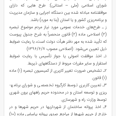
شورای اسلامی (ملی – استانی): طرح هایی که دارای
موافقتنامه مبادله شده بین دستگاه اجرایی و سازمان مدیریت
و برنامه‌ریزی کشور و یا استان (بنا به مورد) باشد.
ز ـ طرح‌های خدمات عمومی مورد نیاز مردم موضوع تبصره
(۲) اصلاحی ماده (۲) قانون منحصراً به شرح جدول پیوست
که تأیید شده به مهر دفتر هیأت دولت است، با رعایت ضوابط
ذیل تعیین می­‌شود: (اصلاحی مصوب ۱۳۹۶/۶/۸)
۱ـ اخذ موافقت اصولی یا جواز تأسیس با رعایت ضوابط
استقرار و سایر مقررات مربوط از دستگاه­های ذی­ربط.
۲ـ تشخیص ضرورت تغییر کاربری از کمیسیون تبصره (۱) ماده
(۱) قانون.
۳ـ تعیین کاربری توسط کارگروه تخصصی و شورای برنامه­
ریزی و توسعه استان و در محدوده حریم راه­های برون شهری
توسط وزارت راه و شهرسازی.
۴ـ اخذ پروانه ساختمان از شهرداری­ها در حریم شهرها و در
خارج از حریم شهرها از مراجع صدور پروانه براساس ماده (۱۰)