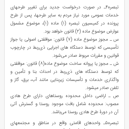
تبصره۴ـ در صورت درخواست جدید برای تغییر طرح­های
خدمات عمومی مورد نیاز مردم به سایر طرح­ها، پس از طرح
پرونده در کمیسیون تبصره (۱) ماده (۱)، موضوع مشمول
عوارض موضوع ماده (۲) قانون خواهد بود.
س ـ مجوز موضوع ماده (۷) قانون: موافقتی اصولی یا جواز
تأسیسی که توسط دستگاه های اجرایی ذی‌ربط در چارچوب
قوانین و مقررات مربوط صادر می‌شود.
ش ـ مجوز یا پروانه ساخت موضوع ماده(۸) قانون: موافقتی
که توسط دستگاه های ذی‌ربط در احداث بنا و تأمین و
واگذاری خدمات و تأسیسات زیربنایی مانند آب، برق، گاز و
تلفن صادر می‏شود.
ص ـ اراضی داخل محدوده روستاهای دارای طرح هادی
مصوب: محدوده شامل بافت موجود روستا و گسترش آتی
آن در دورۀ طرح هادی روستا می‌باشد.
تبصره۵ـ واحدهای اقامتی واقع در مناطق و مجتمع­های