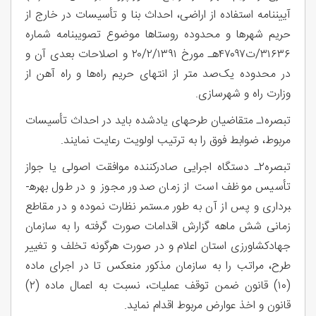
آیین­نامه استفاده از اراضی، احداث بنا و تأسیسات در خارج از
حریم شهرها و محدوده روستاها موضوع تصویب­نامه شماره
۳۱۶۳۶/ت۴۷۰۹۷هـ مورخ ۲۰/۲/۱۳۹۱ و اصلاحات بعدی آن و
در محدوده یک‌صد متر از انتهای حریم راه­‌ها و راه آهن از
وزارت راه و شهرسازی.
تبصره۱ـ متقاضیان طرح­های یادشده باید در احداث تأسیسات
مربوط، ضوابط فوق را به ترتیب اولویت رعایت نمایند.
تبصره۲ـ دستگاه اجرایی صادرکننده موافقت اصولی یا جواز
تأسیس موظف است از زمان صدور مجوز و در طول بهره­
برداری و پس از آن به طور مستمر نظارت نموده و در مقاطع
زمانی شش ماهه گزارش اقدامات صورت گرفته را به سازمان
جهادکشاورزی استان اعلام و در صورت هرگونه تخلف و تغییر
طرح، مراتب را به سازمان مذکور منعکس تا در اجرای ماده
(۱۰) قانون ضمن توقف عملیات، نسبت به اعمال ماده (۲)
قانون و اخذ عوارض مربوط اقدام نماید.