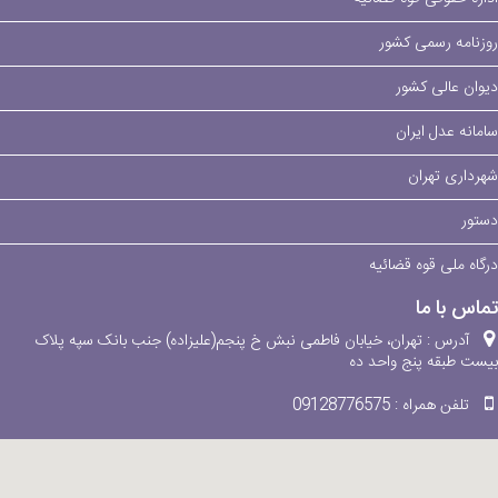
روزنامه رسمی کشور
دیوان عالی کشور
سامانه عدل ایران
شهرداری تهران
دستور
درگاه ملی قوه قضائیه
تماس با ما
آدرس :
تهران، خیابان فاطمی نبش خ پنجم(علیزاده) جنب بانک سپه پلاک
بیست طبقه پنج واحد ده
تلفن همراه :
09128776575