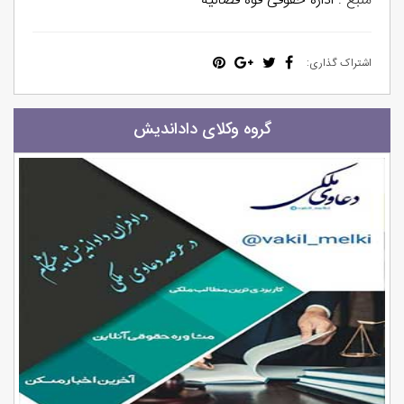
منبع :
اداره حقوقی قوه قضائیه
اشتراک گذاری:
گروه وکلای داداندیش