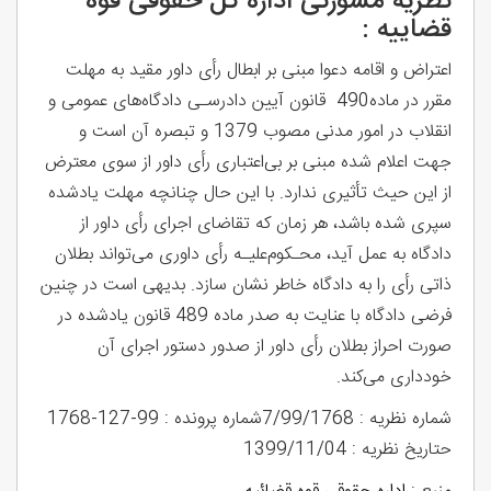
نظریه مشورتی اداره کل حقوقی قوه
قضاییه :
اعتراض و اقامه دعوا مبنی بر ابطال رأی داور مقید به مهلت
مقرر در ماده490
قانون آیین دادرسـی دادگاه‌های عمومی و
انقلاب در امور مدنی مصوب 1379 و تبصره آن است و
جهت اعلام شده مبنی بر بی‌اعتباری رأی داور از سوی معترض
از این حیث تأثیری ندارد. با این حال چنانچه مهلت یادشده
سپری شده باشد، هر زمان که تقاضای اجرای رأی داور از
دادگاه به عمل آید، محـکوم‌علیـه رأی داوری می‌تواند بطلان
ذاتی رأی را به دادگاه خاطر نشان سازد. بدیهی است در چنین
فرضی دادگاه با عنایت به صدر ماده 489 قانون یادشده در
صورت احراز بطلان رأی داور از صدور دستور اجرای آن
خودداری می‌کند.
شماره نظریه : 7/99/1768شماره پرونده : 99-127-1768
حتاریخ نظریه : 1399/11/04