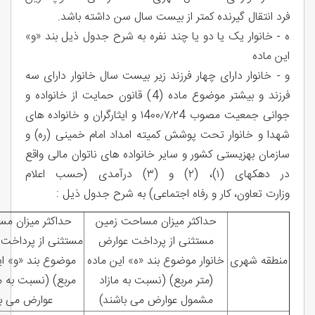
فرد انتقال گیرنده کمتر از بیست سال سن داشته باشد.
ه - خانوار یک یا دو یا چند نفره به شرح جدول ذیل بند «و»
این ماده
و - خانوار دارای چهار فرزند زیر بیست سال خانوار دارای سه
فرزند و بیشتر موضوع ماده (4) قانون حمایت از خانواده و
جوانی جمعیت مصوب ١4٠٠٫٧٫٢4 و ایثارگران و خانواده های
شهدا و خانوار تحت پوشش کمیته امداد امام خمینی (ره) و
سازمان بهزیستی کشور و سایر خانواده های ناتوان مالی واقع
در دهکهای (۱)، (۲) و (۳) درآمدی (حسب اعلام
وزارت تعاون، کار و رفاه اجتماعی) به شرح جدول ذیل :
حداکثر میزان مساحت زمین
حداکثر میزان م
مستثنی از پرداخت عوارض
مستثنی از پرداخت 
منطقه شهری
خانوار موضوع بند «ه» این ماده
موضوع بند «و» ای
(متر مربع) (نسبت به مازاد
مربع) (نسبت به م
مشمول عوارض می باشند)
عوارض می با