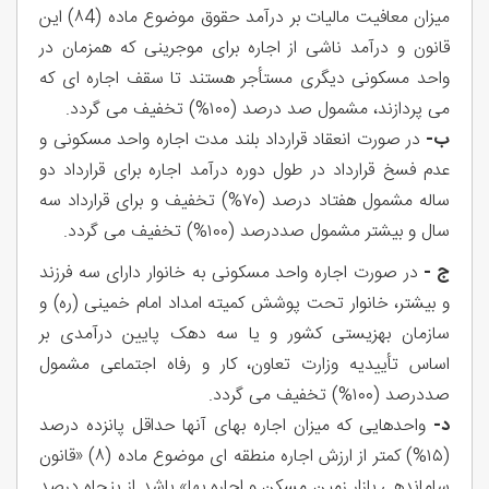
میزان معافیت مالیات بر درآمد حقوق موضوع ماده (٨4) این
قانون و درآمد ناشی از اجاره برای موجرینی که همزمان در
واحد مسکونی دیگری مستأجر هستند تا سقف اجاره ای که
می پردازند، مشمول صد درصد (۱۰۰%) تخفیف می گردد.
ب-
در صورت انعقاد قرارداد بلند مدت اجاره واحد مسکونی و
عدم فسخ قرارداد در طول دوره درآمد اجاره برای قرارداد دو
ساله مشمول هفتاد درصد (۷۰%) تخفیف و برای قرارداد سه
سال و بیشتر مشمول صددرصد (۱۰۰%) تخفیف می گردد.
ج -
در صورت اجاره واحد مسکونی به خانوار دارای سه فرزند
و بیشتر، خانوار تحت پوشش کمیته امداد امام خمینی (ره) و
سازمان بهزیستی کشور و یا سه دهک پایین درآمدی بر
اساس تأییدیه وزارت تعاون، کار و رفاه اجتماعی مشمول
صددرصد (۱۰۰%) تخفیف می گردد.
د-
واحدهایی که میزان اجاره بهای آنها حداقل پانزده درصد
(۱۵%) کمتر از ارزش اجاره منطقه ای موضوع ماده (۸) «قانون
ساماندهی بازار زمین مسکن و اجاره بها» باشد از پنجاه درصد