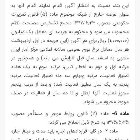
این بند، نسبت به انتشار آگهی اقدام نمایند اقدام آنها به
عنوان عرضه خارج از شبکه موضوع ماده (۵) قانون تعزیرات
حکومتی مصوب ۱۳۹۷٫۱۲٫۲۳ مجمع تشخیص مصلحت نظام
محسوب می شود و محکوم به جریمه ای معادل یک میلیون
(۱٬۰۰۰٬۰۰۰) ریال برای هر آگهی (این جریمه در اول اردیبهشت
هر سال معادل نرخ تورم عمومی سالانه اعلامی مرکز آمار ایران
منتهی به اسفند سال قبل افزایش می یابد) و همچنین در
مرتبه اول و دوم به اخطار کتبی، مرتبه سوم به یک هفته
تعلیق فعالیت، مرتبه چهارم سه ماه تعلیق فعالیت، مرتبه
پنجم به یک سال تعلیق فعالیت شده و بعد از مرتبه پنجم
مجوز فعالیت آنها ابطال و تا ده سال از فعالیت در صنف
مربوط محروم می شوند.
ماده 6-
ماده (۲) قانون روابط موجر و مستأجر مصوب
١٣٧6٫5٫٢6 به شرح ذیل اصلاح می گردد:
ماده ۲- در کلیه قراردادهای اجاره باید مدت و مبلغ اجاره