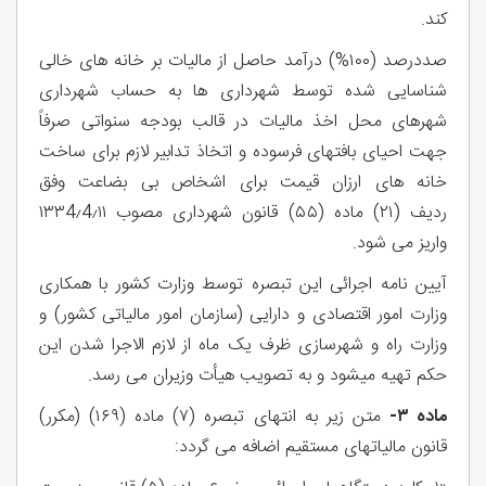
کند.
صددرصد (۱۰۰%) درآمد حاصل از مالیات بر خانه های خالی
شناسایی شده توسط شهرداری ها به حساب شهرداری
شهرهای محل اخذ مالیات در قالب بودجه سنواتی صرفاً
جهت احیای بافتهای فرسوده و اتخاذ تدابیر لازم برای ساخت
خانه های ارزان قیمت برای اشخاص بی بضاعت وفق
ردیف (۲۱) ماده (۵۵) قانون شهرداری مصوب ١٣٣4٫4٫١١
واریز می شود.
آیین نامه اجرائی این تبصره توسط وزارت کشور با همکاری
وزارت امور اقتصادی و دارایی (سازمان امور مالیاتی کشور) و
وزارت راه و شهرسازی ظرف یک ماه از لازم الاجرا شدن این
حکم تهیه میشود و به تصویب هیأت وزیران می رسد.
ماده ۳-
متن زیر به انتهای تبصره (۷) ماده (۱۶۹) (مكرر)
قانون مالیاتهای مستقیم اضافه می گردد: