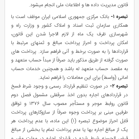
قانون مدیریت داده ها و اطلاعات ملی انجام میشود.
تبصره ۱-
بانک مرکزی جمهوری اسلامی ایران موظف است با
همکاری سازمان ثبت اسناد و املاک کشور و وزارت راه و
شهرسازی ظرف یک ماه از لازم الاجرا شدن این قانون،
امکان پرداخت و احراز پرداخت مبالغ و ثمنهای مرتبط با
قراردادها را به صورت برخط و آنی فراهم سازد. پرداخت های
صورت گرفته از طریق مذکور باید صرفاً از مبدأ حساب متعهد و
به مقصد حساب متعهد له باشد و همچنین خدمات حساب
امانی (واسط) برای این معاملات را فراهم نماید.
تبصره ۲-
در صورت تنظیم قرارداد رسمی و وجود شرط فسخ
در قراردادهای اجاره بدون اخذ سرقفلی مشمول فصل دوم
قانون روابط موجر و مستأجر مصوب سال ۱۳۷۶ و توافق
طرفین مبنی بر پرداخت وجوه صرفاً از سازوکارهای پرداخت
قابل احراز موضوع تبصره (۱) این ماده، با عدم پرداخت هر
یک از مبالغ اجاره بها یا عدم پرداخت تمام یا بخشی از مبالغ
قرض الحسنه شرط شده در قرارداد اجاره در مهلت مقرر و