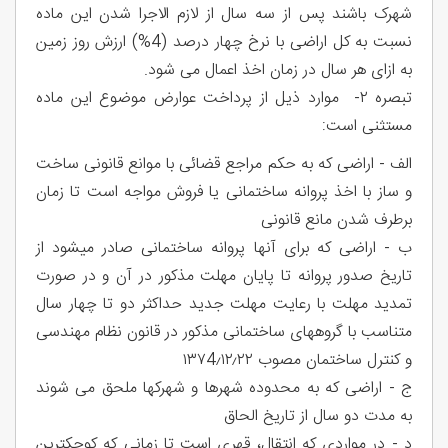
شهرک باشند پس از سه سال از لازم الاجرا شدن این ماده
نسبت به کل اراضی با نرخ چهار درصد (4%) ارزش روز زمین
به ازای هر سال در زمان اخذ اعمال می شود.
تبصره ۲- موارد ذیل از پرداخت عوارض موضوع این ماده
مستثنی است:
الف - اراضی که به حکم مراجع قضائی با موانع قانونی ساخت
و ساز با اخذ پروانه ساختمانی یا فروش مواجه است تا زمان
برطرف شدن مانع قانونی
ب - اراضی که برای آنها پروانه ساختمانی صادر میشود از
تاریخ صدور پروانه تا پایان مهلت مذکور در آن و در صورت
تمدید مهلت با رعایت مهلت جدید حداکثر دو تا چهار سال
متناسب با گروههای ساختمانی مذکور در قانون نظام مهندسی
و کنترل ساختمان مصوب ١٣٧4٫١٢٫٢٢
ج - اراضی که به محدوده شهرها و شهرکها ملحق می شوند
به مدت دو سال از تاریخ الحاق
د - در مواردی که انتقال، قهری است تا زمانی که کوچکترین