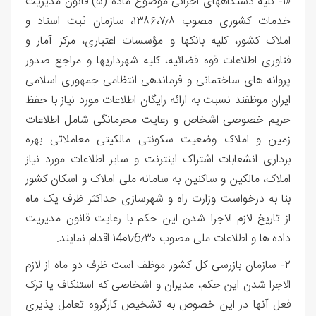
«١- کلیه دستگاههای اجرائی موضوع ماده (۵) قانون مدیریت
خدمات کشوری مصوب ۱۳۸۶،۷٫۸، سازمان ثبت اسناد و
املاک کشور، کلیه بانکها و مؤسسات اعتباری، مرکز آمار و
فناوری اطلاعات قوه قضائیه، کلیه شهرداریها و مراجع صدور
پروانه های ساختمانی و فرماندهی انتظامی جمهوری اسلامی
ایران موظفند نسبت به ارائه رایگان اطلاعات مورد نیاز با حفظ
حریم خصوصی اشخاص و رعایت محرمانگی شامل اطلاعات
زمین و املاک وضعیت سکونتی مالکیتی معاملاتی بهره
برداری انشعابات اشتراک اینترنت و سایر اطلاعات مورد نیاز
املاک، مالكين و ساکنین به سامانه ملی املاک و اسکان کشور
بنا به درخواست وزارت راه و شهرسازی حداکثر ظرف یک ماه
از تاریخ لازم الاجرا شدن این حکم با رعایت قانون مدیریت
داده ها و اطلاعات ملی مصوب ١4٠١٫6٫٣۰ اقدام نمایند.
۲- سازمان بازرسی کل کشور موظف است ظرف دو ماه از لازم
الاجرا شدن این حکم، مدیران و اشخاصی که استنکاف یا ترک
فعل آنها در این خصوص به تشخیص کارگروه تعامل پذیری