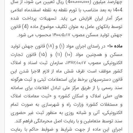
چهارصد میلیون (4۰۰،۰۰۰،۰۰۰) ریال تعیین می شود، از سال
١4٠4 به بعد متناسب با تورم نقطه به نقطه اسفندماه اعلامی
مرکز آمار ایران افزایش می یابد. تسهیلات پرداخت شده
توسط بانکهای عامل به عنوان تكليف موضوع ماده (4) قانون
جهش تولید مسکن مصوب ۱۴۰۰٫۵٫۱۷ محسوب می شود.
ماده ۱۰-
در راستای اجرای مواد (۱) و (۱۸) قانون جهش تولید
مسکن و همچنین مواد (۱۰) (۱۱) و (۱۵) قانون تجارت
الکترونیکی مصوب ۱۳۸۲٫۱۰٫۱۷، سازمان ثبت اسناد و املاک
کشور موظف است ظرف شش ماه از لازم الاجرا شدن این
قانون دسترسیهای برخط برای استعلامات ثبتی و ثبت هرگونه
سند رسمی را از طریق مرکز ملی تبادل اطلاعات برای سامانه
های «ملی املاک و اسکان کشور» و «ثبت معاملات املاک
و مستغلات کشور» وزارت راه و شهرسازی به صورت تمام
الکترونیکی، آنی و شبانه روزی به منظور ثبت غیر حضوری
سند توسط متعاملین و با رعایت اصل محرمانگی فراهم کند.
اجرای این ماده از جهت شرایط و ضوابط حاکم با رعایت