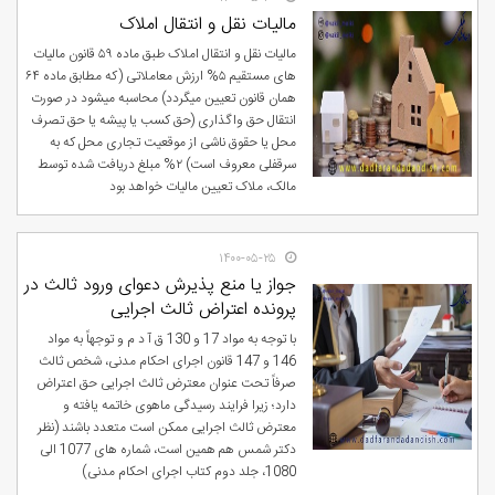
مالیات نقل و انتقال املاک
مالیات نقل و انتقال املاک طبق ماده ۵۹ قانون مالیات
های مستقیم ۵% ارزش معاملاتی (که مطابق ماده ۶۴
همان قانون تعیین میگردد) محاسبه میشود در صورت
انتقال حق واگذاری (حق کسب یا پیشه یا حق تصرف
محل یا حقوق ناشی از موقعیت تجاری محل که به
سرقفلی معروف است) ۲% مبلغ دریافت شده توسط
مالک، ملاک تعیین مالیات خواهد بود
۱۴۰۰-۰۵-۲۵
جواز یا منع پذیرش دعوای ورود ثالث در
پرونده اعتراض ثالث اجرایی
با توجه به مواد 17 و 130 ق آ د م و توجهاً به مواد
146 و 147 قانون اجرای احکام مدنی، شخص ثالث
صرفاً تحت عنوان معترض ثالث اجرایی حق اعتراض
دارد؛ زیرا فرایند رسیدگی ماهوی خاتمه یافته و
معترض ثالث اجرایی ممکن است متعدد باشند (نظر
دکتر شمس هم همین است، شماره های 1077 الی
1080، جلد دوم کتاب اجرای احکام مدنی)