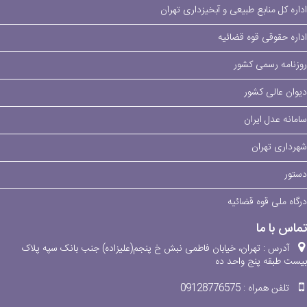
اداره کل منابع طبیعی و آبخیزداری تهران
اداره حقوقی قوه قضائیه
روزنامه رسمی کشور
دیوان عالی کشور
سامانه عدل ایران
شهرداری تهران
دستور
درگاه ملی قوه قضائیه
تماس با ما
آدرس :
تهران، خیابان فاطمی نبش خ پنجم(علیزاده) جنب بانک سپه پلاک
بیست طبقه پنج واحد ده
تلفن همراه :
09128776575